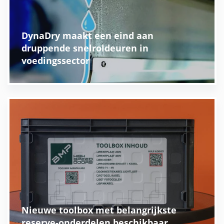
DynaDry maakt een eind aan
druppende snelroldeuren in
voedingssector
Nieuwe toolbox met belangrijkste
reserve-onderdelen beschikbaar