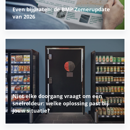
Even bijpraten: de BMP Zomerupdate
van 2026
Niet elke doorgang vraagt om een
snelroldeur: welke oplossing past bij
jouw situatie?