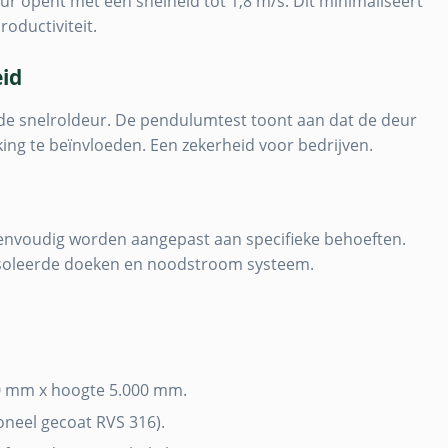
 opent met een snelheid tot 1,8 m/s. Dit minimaliseert
oductiviteit.
eid
 de snelroldeur. De pendulumtest toont aan dat de deur
ing te beïnvloeden. Een zekerheid voor bedrijven.
envoudig worden aangepast aan specifieke behoeften.
eïsoleerde doeken en noodstroom systeem.
0 mm x hoogte 5.000 mm.
ioneel gecoat RVS 316).