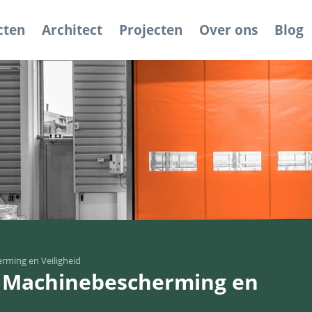
cten
Architect
Projecten
Over ons
Blog
rming en Veiligheid
r Machinebescherming en