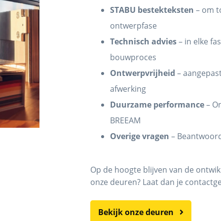
STABU bestekteksten
– om to
ontwerpfase
Technisch advies
– in elke fa
bouwproces
Ontwerpvrijheid
– aangepast
afwerking
Duurzame performance
– On
BREEAM
Overige vragen
– Beantwoord
Op de hoogte blijven van de ontwik
onze deuren? Laat dan je contactg
Bekijk onze deuren