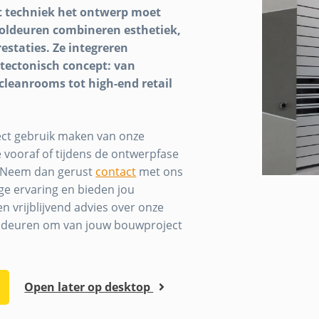
t techniek het ontwerp moet
roldeuren combineren esthetiek,
staties. Ze integreren
itectonisch concept: van
cleanrooms tot high-end retail
ect gebruik maken van onze
e vooraf of tijdens de ontwerpfase
? Neem dan gerust
contact
met ons
ge ervaring en bieden jou
en vrijblijvend advies over onze
oldeuren om van jouw bouwproject
Open later op desktop