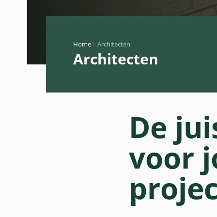
Home
>
Architecten
Architecten
De jui
voor 
projec