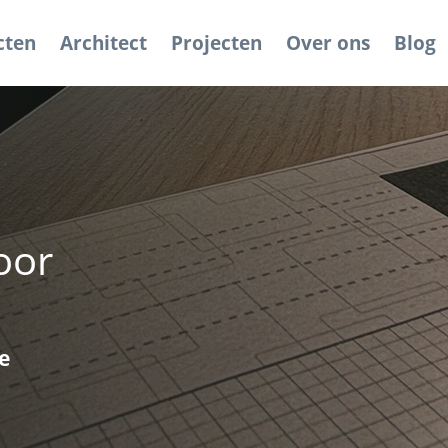
cten
Architect
Projecten
Over ons
Blog
oor
e