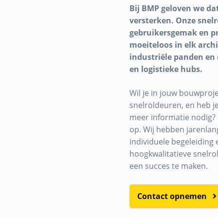
Bij BMP geloven we da
versterken. Onze snel
gebruikersgemak en pre
moeiteloos in elk arch
industriële panden en 
en logistieke hubs.
Wil je in jouw bouwproj
snelroldeuren, en heb j
meer informatie nodig
op. Wij hebben jarenlan
individuele begeleiding 
hoogkwalitatieve snelr
een succes te maken.
Contact opnemen