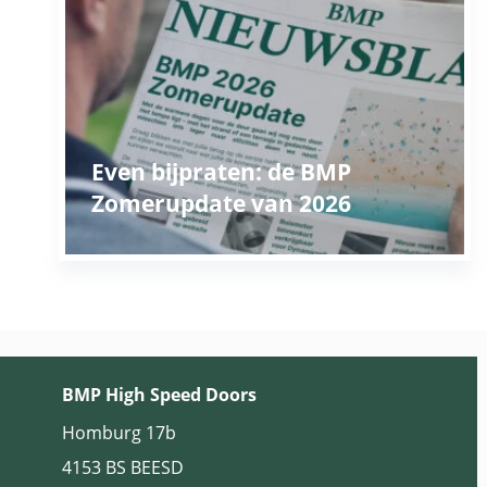
Even bijpraten: de BMP
Zomerupdate van 2026
BMP High Speed Doors
Homburg 17b
4153 BS BEESD