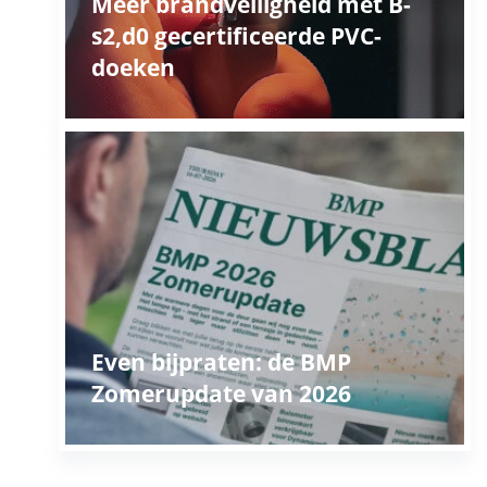
Meer brandveiligheid met B-
s2,d0 gecertificeerde PVC-
doeken
Even bijpraten: de BMP
Zomerupdate van 2026