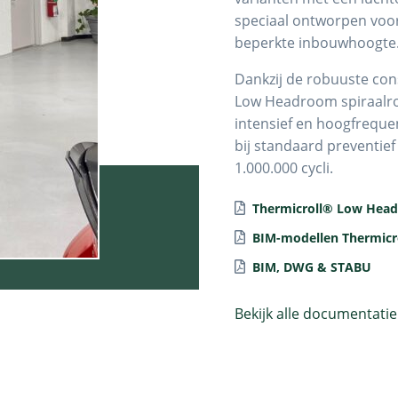
speciaal ontworpen voor
beperkte inbouwhoogte
Dankzij de robuuste con
Low Headroom spiraalro
intensief en hoogfrequen
bij standaard preventie
1.000.000 cycli.
Thermicroll® Low Hea
BIM-modellen Thermicr
BIM, DWG & STABU
Bekijk alle documentati