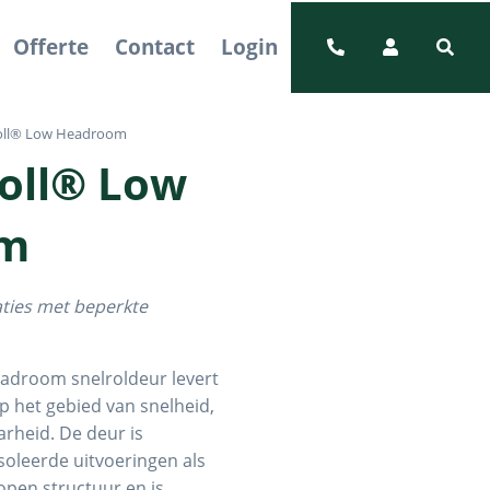
Offerte
Contact
Login
oll® Low Headroom
oll® Low
om
aties met beperkte
adroom snelroldeur levert
p het gebied van snelheid,
arheid. De deur is
ïsoleerde uitvoeringen als
open structuur en is