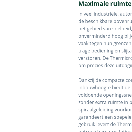
Maximale ruimte
In veel industriële, aut
de beschikbare bovenrui
het gebied van snelheid
onverminderd hoog blijv
vaak tegen hun grenzen
trage bediening en slij
verstoren. De Thermicr
om precies deze uitdagi
Dankzij de compacte co
inbouwhoogte biedt de
voldoende openingssnelh
zonder extra ruimte in 
spiraalgeleiding voorko
garandeert een soepele
gebruik levert de Ther
betrouwbare prestaties