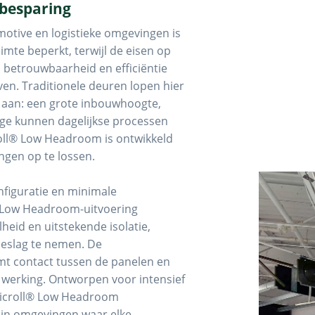
besparing
omotive en logistieke omgevingen is
mte beperkt, terwijl de eisen op
, betrouwbaarheid en efficiëntie
en. Traditionele deuren lopen hier
 aan: een grote inbouwhoogte,
tage kunnen dagelijkse processen
oll® Low Headroom is ontwikkeld
ngen op te lossen.
nfiguratie en minimale
 Low Headroom-uitvoering
eid en uitstekende isolatie,
beslag te nemen. De
mt contact tussen de panelen en
 werking. Ontworpen voor intensief
microll® Low Headroom
 in omgevingen waar elke