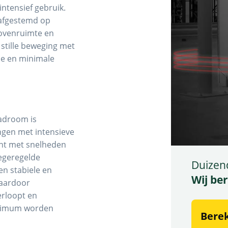
intensief gebruik.
 afgestemd op
bovenruimte en
stille beweging met
ie en minimale
adroom is
gen met intensieve
nt met snelheden
iegeregelde
Duizen
en stabiele en
Wij be
waardoor
erloopt en
inimum worden
Bere