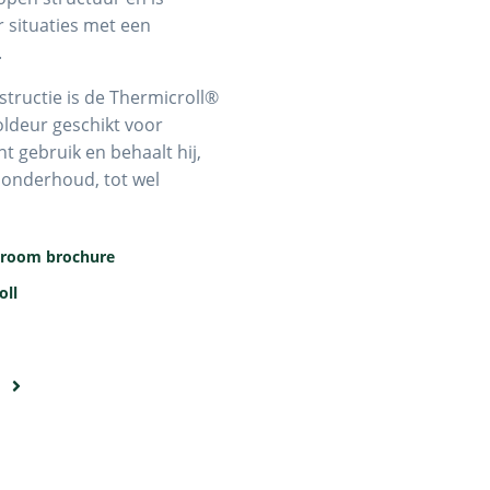
 situaties met een
.
structie is de Thermicroll®
ldeur geschikt voor
t gebruik en behaalt hij,
f onderhoud, tot wel
droom brochure
oll
e