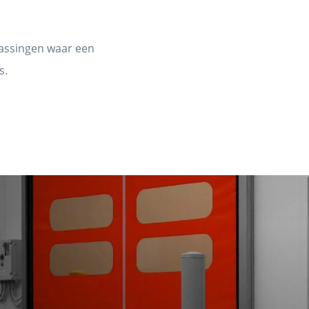
assingen waar een
s.