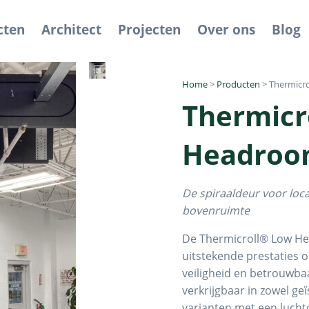
cten
Architect
Projecten
Over ons
Blog
Home
>
Producten
>
Thermicr
Thermicr
Headro
De spiraaldeur voor loc
bovenruimte
De Thermicroll® Low He
uitstekende prestaties o
veiligheid en betrouwba
verkrijgbaar in zowel ge
varianten met een lucht