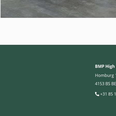
BMP High 
Homburg 
4153 BS B
+31 85 