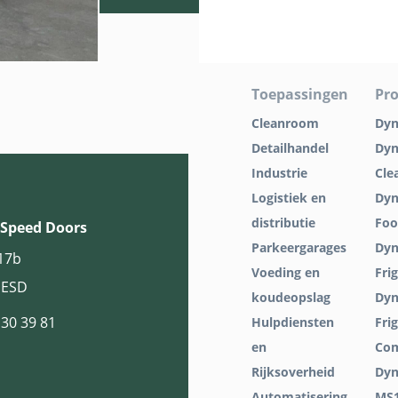
Toepassingen
Pr
Cleanroom
Dyn
Detailhandel
Dyn
Industrie
Cle
Logistiek en
Dyn
distributie
Foo
Speed Doors
Parkeergarages
Dyn
17b
Voeding en
Fri
EESD
koudeopslag
Dyn
130 39 81
Hulpdiensten
Fri
en
Co
Rijksoverheid
Dyn
Automatisering
MS