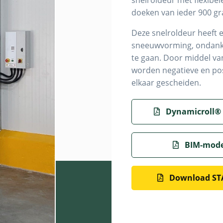
snelroldeur met flexibe
doeken van ieder 900 g
Deze snelroldeur heeft 
sneeuwvorming, ondanks 
te gaan. Door middel van
worden negatieve en po
elkaar gescheiden.
Dynamicroll® 
BIM-model
Download ST