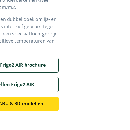
le onderbalken en twee
ram/m2.
een dubbel doek om ijs- en
intensief gebruik, tegen
 een speciaal luchtgordijn
sitieve temperaturen van
Frigo2 AIR brochure
len Frigo2 AIR
ABU & 3D modellen