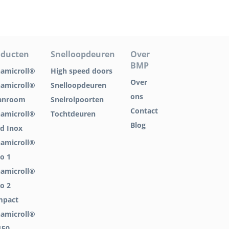
oducten
Snelloopdeuren
Over
BMP
amicroll®
High speed doors
Over
amicroll®
Snelloopdeuren
ons
anroom
Snelrolpoorten
Contact
amicroll®
Tochtdeuren
Blog
d Inox
amicroll®
go 1
amicroll®
go 2
mpact
amicroll®
150